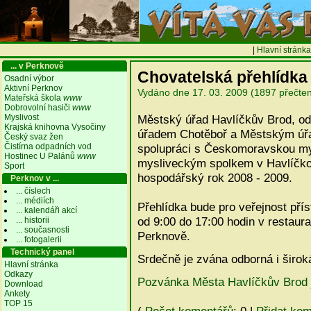
|
Hlavní stránka
... v Perknově
Chovatelská přehlídka 
Osadní výbor
Aktivní Perknov
Vydáno dne 17. 03. 2009 (1897 přečten
Mateřská škola
www
Dobrovolní hasiči
www
Myslivost
Městský úřad Havlíčkův Brod, od
Krajská knihovna Vysočiny
úřadem Chotěboř a Městským úř
Český svaz žen
Čistírna odpadních vod
spolupráci s Českomoravskou my
Hostinec U Palánů
www
mysliveckým spolkem v Havlíčkov
Sport
hospodářský rok 2008 - 2009.
Perknov v ...
... číslech
... médiích
Přehlídka bude pro veřejnost pří
... kalendáři akcí
od 9:00 do 17:00 hodin v restaur
... historii
... současnosti
Perknově.
... fotogalerii
Technický panel
Srdečně je zvána odborná i širok
Hlavní stránka
Odkazy
Pozvánka Města Havlíčkův Brod
Download
Ankety
TOP 15