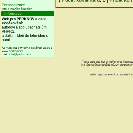
(
Počet komentářů
: 0 |
Přidat ko
Personalizace
info o nových článcích
Informace
Web pro PERKNOV a okolí
Poděkování:
autorovi a spolupachatelům
PHPRS,
a dalším, kteří do toho jdou s
námi.
Kontakt na ownery a správce webu :
www.perknov.cz
mail:
info@perknov.cz
Tento web site byl vytvořen prostřednic
Na této stránce použité názvy programo
nebo registrovanými ochrannými z