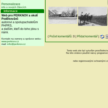
Personalizace
info o nových článcích
Informace
Web pro PERKNOV a okolí
Poděkování:
autorovi a spolupachatelům
PHPRS,
a dalším, kteří do toho jdou s
námi.
(
Počet komentářů
: 0 |
Přidat komentář
|
Kontakt na ownery a správce webu :
www.perknov.cz
mail:
info@perknov.cz
Tento web site byl vytvořen prostřednic
Na této stránce použité názvy programo
nebo registrovanými ochrannými z