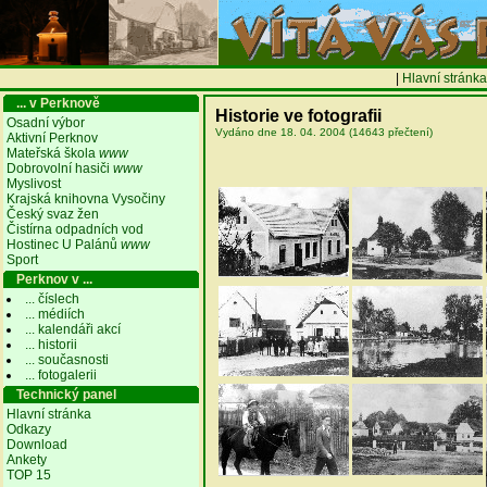
|
Hlavní stránka
... v Perknově
Historie ve fotografii
Osadní výbor
Vydáno dne 18. 04. 2004 (14643 přečtení)
Aktivní Perknov
Mateřská škola
www
Dobrovolní hasiči
www
Myslivost
Krajská knihovna Vysočiny
Český svaz žen
Čistírna odpadních vod
Hostinec U Palánů
www
Sport
Perknov v ...
... číslech
... médiích
... kalendáři akcí
... historii
... současnosti
... fotogalerii
Technický panel
Hlavní stránka
Odkazy
Download
Ankety
TOP 15