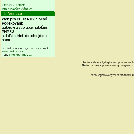
Personalizace
info o nových článcích
Informace
Web pro PERKNOV a okolí
Poděkování:
autorovi a spolupachatelům
PHPRS,
a dalším, kteří do toho jdou s
námi.
Kontakt na ownery a správce webu :
www.perknov.cz
mail:
info@perknov.cz
Tento web site byl vytvořen prostřednic
Na této stránce použité názvy programo
nebo registrovanými ochrannými z