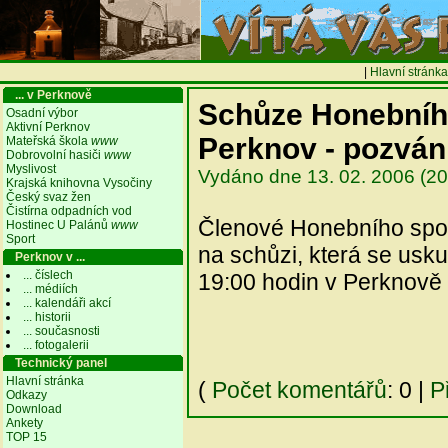
|
Hlavní stránka
... v Perknově
Schůze Honebníh
Osadní výbor
Aktivní Perknov
Perknov - pozvá
Mateřská škola
www
Dobrovolní hasiči
www
Myslivost
Vydáno dne 13. 02. 2006 (20
Krajská knihovna Vysočiny
Český svaz žen
Čistírna odpadních vod
Členové Honebního spol
Hostinec U Palánů
www
Sport
na schůzi, která se usk
Perknov v ...
... číslech
19:00 hodin v Perknově 
... médiích
... kalendáři akcí
... historii
... současnosti
... fotogalerii
Technický panel
Hlavní stránka
(
Počet komentářů
: 0 |
P
Odkazy
Download
Ankety
TOP 15